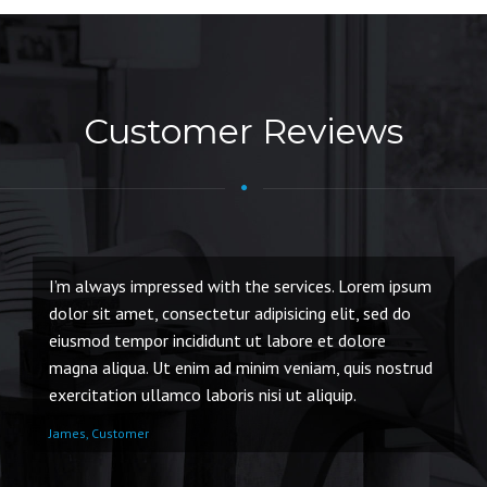
Customer Reviews
I’m always impressed with the services. Lorem ipsum
I 
dolor sit amet, consectetur adipisicing elit, sed do
ip
eiusmod tempor incididunt ut labore et dolore
do
magna aliqua. Ut enim ad minim veniam, quis nostrud
ma
exercitation ullamco laboris nisi ut aliquip.
ex
James, Customer
Pa