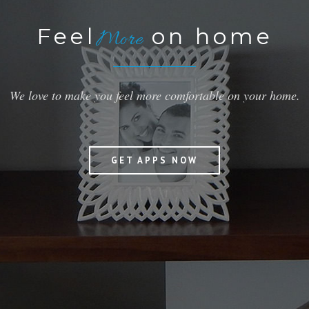
Feel
on home
More
We love to make you feel more comfortable on your home.
GET APPS NOW